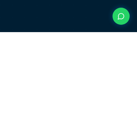
SOBRE A WELL CONSULTING
Consultoria estratégica para
empresas que querem
crescer com inteligência.
Well Consulting é uma consultoria estratégica
focada em inteligência de mercado, inteligência
competitiva e planejamento estratégico. Atuamos ao